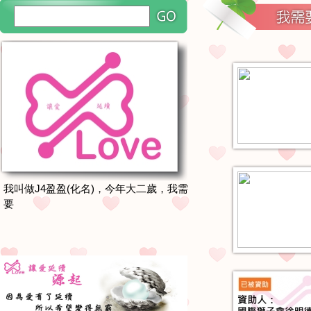
我叫做J4盈盈(化名)，今年大二歲，我需
要